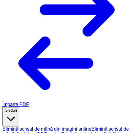
Împarte PDF
Ghiduri
Elimină scrisul de mână din imagini online
Elimină scrisul de