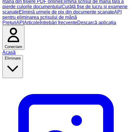
mână din fișiere PDF online
Elimină scrisul de mână fără a
pierde culorile documentului
Curăță fișe de lucru și examene
scanate
Elimină urmele de pix din documente scanate
API
pentru eliminarea scrisului de mână
Prețuri
API
Articole
Întrebări frecvente
Descarcă aplicația
Conectare
Acasă
Eliminare