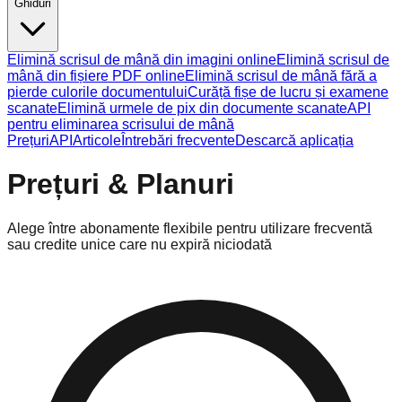
Ghiduri
Elimină scrisul de mână din imagini online
Elimină scrisul de
mână din fișiere PDF online
Elimină scrisul de mână fără a
pierde culorile documentului
Curăță fișe de lucru și examene
scanate
Elimină urmele de pix din documente scanate
API
pentru eliminarea scrisului de mână
Prețuri
API
Articole
Întrebări frecvente
Descarcă aplicația
Prețuri & Planuri
Alege între abonamente flexibile pentru utilizare frecventă
sau credite unice care nu expiră niciodată