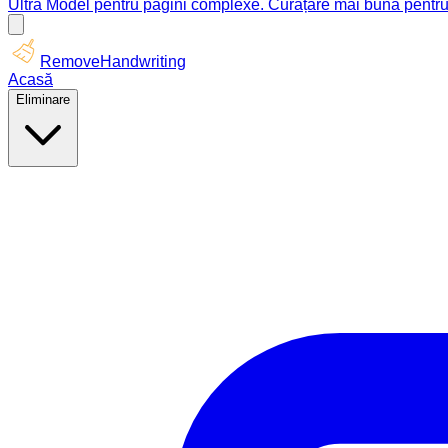
Ultra Model pentru pagini complexe. Curățare mai bună pentru
RemoveHandwriting
Acasă
Eliminare