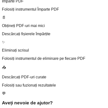
Împarte PDF
Folosiți instrumentul Împarte PDF
📄
Obțineți PDF-uri mai mici
Descărcați fișierele împărțite
✨
Eliminați scrisul
Folosiți instrumentul de eliminare pe fiecare PDF
📥
Descărcați PDF-uri curate
Folosiți sau fuzionați rezultatele
💬
Aveți nevoie de ajutor?