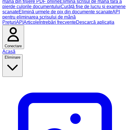
mână din fișiere PDF online
Elimină scrisul de mână fără a
pierde culorile documentului
Curăță fișe de lucru și examene
scanate
Elimină urmele de pix din documente scanate
API
pentru eliminarea scrisului de mână
Prețuri
API
Articole
Întrebări frecvente
Descarcă aplicația
Conectare
Acasă
Eliminare