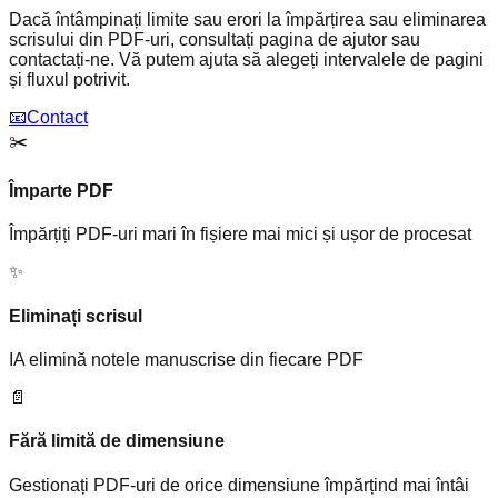
Dacă întâmpinați limite sau erori la împărțirea sau eliminarea
scrisului din PDF-uri, consultați pagina de ajutor sau
contactați-ne. Vă putem ajuta să alegeți intervalele de pagini
și fluxul potrivit.
📧
Contact
✂️
Împarte PDF
Împărțiți PDF-uri mari în fișiere mai mici și ușor de procesat
✨
Eliminați scrisul
IA elimină notele manuscrise din fiecare PDF
📄
Fără limită de dimensiune
Gestionați PDF-uri de orice dimensiune împărțind mai întâi