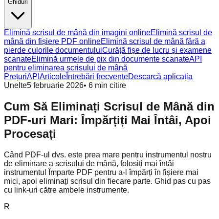
Ghiduri
Elimină scrisul de mână din imagini online
Elimină scrisul de
mână din fișiere PDF online
Elimină scrisul de mână fără a
pierde culorile documentului
Curăță fișe de lucru și examene
scanate
Elimină urmele de pix din documente scanate
API
pentru eliminarea scrisului de mână
Prețuri
API
Articole
Întrebări frecvente
Descarcă aplicația
Unelte
5 februarie 2026
•
6
min citire
Cum Să Eliminați Scrisul de Mână din
PDF-uri Mari: Împărțiți Mai Întâi, Apoi
Procesați
Când PDF-ul dvs. este prea mare pentru instrumentul nostru
de eliminare a scrisului de mână, folosiți mai întâi
instrumentul Împarte PDF pentru a-l împărți în fișiere mai
mici, apoi eliminați scrisul din fiecare parte. Ghid pas cu pas
cu link-uri către ambele instrumente.
R