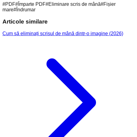
#
PDF
#
Împarte PDF
#
Eliminare scris de mână
#
Fișier
mare
#
Îndrumar
Articole similare
Cum să eliminați scrisul de mână dintr-o imagine (2026)