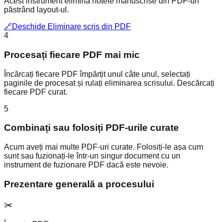
Acest instrument elimină notele manuscrise din PDF-uri
păstrând layout-ul.
🔗
Deschide Eliminare scris din PDF
4
Procesați fiecare PDF mai mic
Încărcați fiecare PDF împărțit unul câte unul, selectați
paginile de procesat și rulați eliminarea scrisului. Descărcați
fiecare PDF curat.
5
Combinați sau folosiți PDF-urile curate
Acum aveți mai multe PDF-uri curate. Folosiți-le așa cum
sunt sau fuzionați-le într-un singur document cu un
instrument de fuzionare PDF dacă este nevoie.
Prezentare generală a procesului
✂️