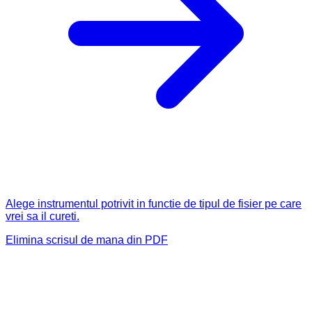
Alege instrumentul potrivit in functie de tipul de fisier pe care
vrei sa il cureti.
Elimina scrisul de mana din PDF