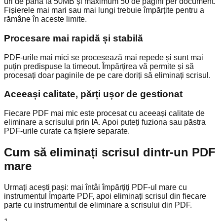
uri de până la 50MB și maximum 50 de pagini per document.
Fișierele mai mari sau mai lungi trebuie împărțite pentru a
rămâne în aceste limite.
Procesare mai rapidă și stabilă
PDF-urile mai mici se procesează mai repede și sunt mai
puțin predispuse la timeout. Împărțirea vă permite și să
procesați doar paginile de pe care doriți să eliminați scrisul.
Aceeași calitate, părți ușor de gestionat
Fiecare PDF mai mic este procesat cu aceeași calitate de
eliminare a scrisului prin IA. Apoi puteți fuziona sau păstra
PDF-urile curate ca fișiere separate.
Cum să eliminați scrisul dintr-un PDF
mare
Urmați acești pași: mai întâi împărțiți PDF-ul mare cu
instrumentul Împarte PDF, apoi eliminați scrisul din fiecare
parte cu instrumentul de eliminare a scrisului din PDF.