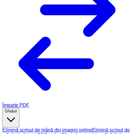
Împarte PDF
Ghiduri
Elimină scrisul de mână din imagini online
Elimină scrisul de