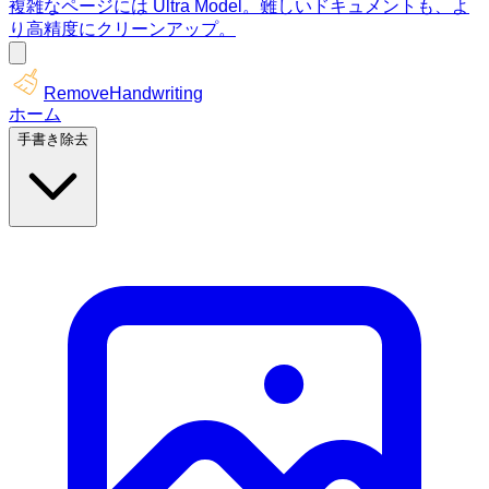
複雑なページには Ultra Model。難しいドキュメントも、よ
り高精度にクリーンアップ。
RemoveHandwriting
ホーム
手書き除去