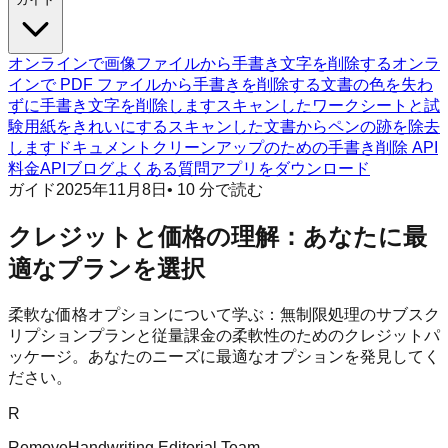
オンラインで画像ファイルから手書き文字を削除する
オンラ
インで PDF ファイルから手書きを削除する
文書の色を失わ
ずに手書き文字を削除します
スキャンしたワークシートと試
験用紙をきれいにする
スキャンした文書からペンの跡を除去
します
ドキュメントクリーンアップのための手書き削除 API
料金
API
ブログ
よくある質問
アプリをダウンロード
ガイド
2025年11月8日
•
10
分で読む
クレジットと価格の理解：あなたに最
適なプランを選択
柔軟な価格オプションについて学ぶ：無制限処理のサブスク
リプションプランと従量課金の柔軟性のためのクレジットパ
ッケージ。あなたのニーズに最適なオプションを発見してく
ださい。
R
RemoveHandwriting Editorial Team