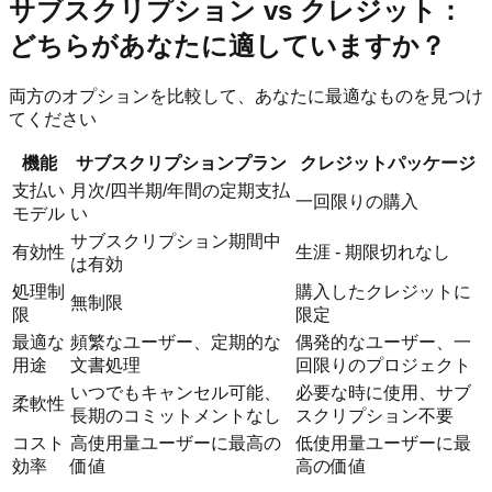
サブスクリプション vs クレジット：
どちらがあなたに適していますか？
両方のオプションを比較して、あなたに最適なものを見つけ
てください
機能
サブスクリプションプラン
クレジットパッケージ
支払い
月次/四半期/年間の定期支払
一回限りの購入
モデル
い
サブスクリプション期間中
有効性
生涯 - 期限切れなし
は有効
処理制
購入したクレジットに
無制限
限
限定
最適な
頻繁なユーザー、定期的な
偶発的なユーザー、一
用途
文書処理
回限りのプロジェクト
いつでもキャンセル可能、
必要な時に使用、サブ
柔軟性
長期のコミットメントなし
スクリプション不要
コスト
高使用量ユーザーに最高の
低使用量ユーザーに最
効率
価値
高の価値