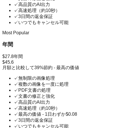
✓
高品質のAI出力
✓
高速処理（約10秒）
✓
3日間の返金保証
✓
いつでもキャンセル可能
Most Popular
年間
$27.8
年間
$45.6
月額と比較して39%節約 - 最高の価値
✓
無制限の画像処理
✓
複数の画像を一度に処理
✓
PDF文書の処理
✓
文書の修正と強化
✓
高品質のAI出力
✓
高速処理（約10秒）
✓
最高の価値 - 1日わずか$0.08
✓
3日間の返金保証
✓
いつでもキャンセル可能