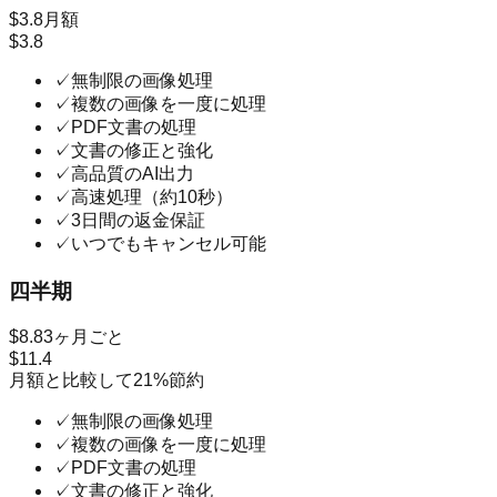
$3.8
月額
$3.8
✓
無制限の画像処理
✓
複数の画像を一度に処理
✓
PDF文書の処理
✓
文書の修正と強化
✓
高品質のAI出力
✓
高速処理（約10秒）
✓
3日間の返金保証
✓
いつでもキャンセル可能
四半期
$8.8
3ヶ月ごと
$11.4
月額と比較して21%節約
✓
無制限の画像処理
✓
複数の画像を一度に処理
✓
PDF文書の処理
✓
文書の修正と強化