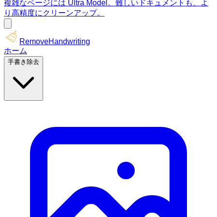
複雑なページには Ultra Model。難しいドキュメントも、よ
り高精度にクリーンアップ。
RemoveHandwriting
ホーム
手書き除去