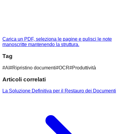
Carica un PDF, seleziona le pagine e pulisci le note
manoscritte mantenendo la struttura.
Tag
#
AI
#
Ripristino documenti
#
OCR
#
Produttività
Articoli correlati
La Soluzione Definitiva per il Restauro dei Documenti