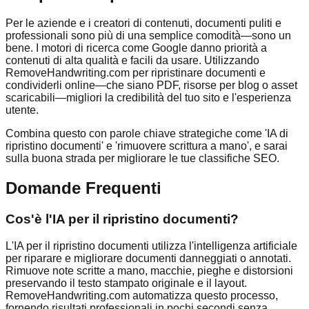
Per le aziende e i creatori di contenuti, documenti puliti e
professionali sono più di una semplice comodità—sono un
bene. I motori di ricerca come Google danno priorità a
contenuti di alta qualità e facili da usare. Utilizzando
RemoveHandwriting.com per ripristinare documenti e
condividerli online—che siano PDF, risorse per blog o asset
scaricabili—migliori la credibilità del tuo sito e l'esperienza
utente.
Combina questo con parole chiave strategiche come 'IA di
ripristino documenti' e 'rimuovere scrittura a mano', e sarai
sulla buona strada per migliorare le tue classifiche SEO.
Domande Frequenti
Cos'è l'IA per il ripristino documenti?
L'IA per il ripristino documenti utilizza l'intelligenza artificiale
per riparare e migliorare documenti danneggiati o annotati.
Rimuove note scritte a mano, macchie, pieghe e distorsioni
preservando il testo stampato originale e il layout.
RemoveHandwriting.com automatizza questo processo,
fornendo risultati professionali in pochi secondi senza