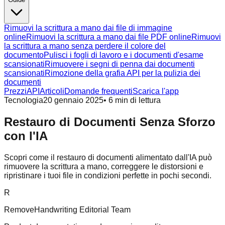
Rimuovi la scrittura a mano dai file di immagine
online
Rimuovi la scrittura a mano dai file PDF online
Rimuovi
la scrittura a mano senza perdere il colore del
documento
Pulisci i fogli di lavoro e i documenti d'esame
scansionati
Rimuovere i segni di penna dai documenti
scansionati
Rimozione della grafia API per la pulizia dei
documenti
Prezzi
API
Articoli
Domande frequenti
Scarica l'app
Tecnologia
20 gennaio 2025
•
6
min di lettura
Restauro di Documenti Senza Sforzo
con l'IA
Scopri come il restauro di documenti alimentato dall'IA può
rimuovere la scrittura a mano, correggere le distorsioni e
ripristinare i tuoi file in condizioni perfette in pochi secondi.
R
RemoveHandwriting Editorial Team