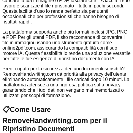
caricare la tua immagine o PDF, lasciare che l'IA faccia il suo
lavoro e scaricare il file ripristinato—tutto in pochi secondi.
Questa facilità d'uso lo rende perfetto sia per utenti
occasionali che per professionisti che hanno bisogno di
risultati rapidi.
La piattaforma supporta anche più formati inclusi JPG, PNG
e PDF. Per gli utenti PDF, il sito raccomanda di convertire i
file in immagini usando uno strumento gratuito come
online2pdf.com, assicurando la compatibilità con il suo
motore IA. Questa flessibilità lo rende una soluzione versatile
per tutte le tue esigenze di ripristino documenti con IA.
Preoccupato per la sicurezza dei tuoi documenti sensibili?
RemoveHandwriting.com dà priorità alla privacy dell'utente
eliminando automaticamente i file caricati dopo 10 minuti. La
piattaforma aderisce a una rigorosa politica sulla privacy,
garantendo che i tuoi dati non vengano mai memorizzati o
utilizzati per scopi di formazione.
📋
Come Usare
RemoveHandwriting.com per il
Ripristino Documenti