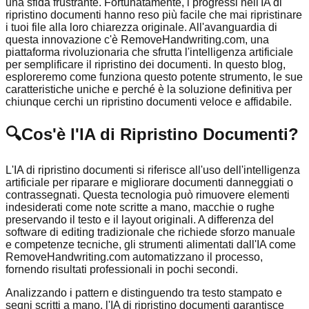
una sfida frustrante. Fortunatamente, i progressi nell'IA di
ripristino documenti hanno reso più facile che mai ripristinare
i tuoi file alla loro chiarezza originale. All'avanguardia di
questa innovazione c'è RemoveHandwriting.com, una
piattaforma rivoluzionaria che sfrutta l'intelligenza artificiale
per semplificare il ripristino dei documenti. In questo blog,
esploreremo come funziona questo potente strumento, le sue
caratteristiche uniche e perché è la soluzione definitiva per
chiunque cerchi un ripristino documenti veloce e affidabile.
🔍
Cos'è l'IA di Ripristino Documenti?
L'IA di ripristino documenti si riferisce all'uso dell'intelligenza
artificiale per riparare e migliorare documenti danneggiati o
contrassegnati. Questa tecnologia può rimuovere elementi
indesiderati come note scritte a mano, macchie o rughe
preservando il testo e il layout originali. A differenza del
software di editing tradizionale che richiede sforzo manuale
e competenze tecniche, gli strumenti alimentati dall'IA come
RemoveHandwriting.com automatizzano il processo,
fornendo risultati professionali in pochi secondi.
Analizzando i pattern e distinguendo tra testo stampato e
segni scritti a mano, l'IA di ripristino documenti garantisce