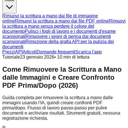
Rimuovi la scrittura a mano dai file di immagine
online
Rimuovi la scrittura a mano dai file PDF online
Rimuovi
la scrittura a mano senza perdere il colore del
documento
Pulisci i fogli di lavoro e i documenti d'esame
scansionati
Rimuovere i segni di penna dai documenti
scansionati
Rimozione della grafia API per la pulizia dei
documenti
Prezzi
API
Articoli
Domande frequenti
Scarica l'app
Tutoriale
23 gennaio 2026
•
10
min di lettura
Come Rimuovere la Scrittura a Mano
dalle Immagini e Creare Confronto
PDF Prima/Dopo (2026)
Guida completa per rimuovere la scrittura a mano dalle
immagini usando l'IA, quindi creare confronti PDF
prima/dopo. Flusso di lavoro passo-passo per pulire
documenti e archiviare risultati. Strumenti gratuiti, nessuna
registrazione richiesta.
R