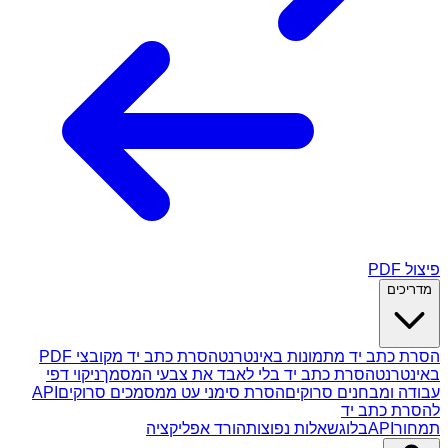
פיצול PDF
מדריכים
הסרת כתב יד מתמונות באינטרנט
הסרת כתב יד מקובצי PDF
באינטרנט
הסרת כתב יד בלי לאבד את צבעי המסמך
ניקוי דפי
עבודה ומבחנים סרוקים
הסרת סימני עט ממסמכים סרוקים
API
להסרת כתב יד
תמחור
API
בלוג
שאלות נפוצות
הורד אפליקציה