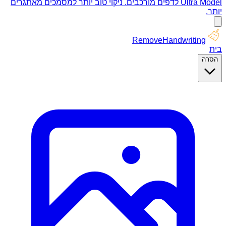
Ultra Model לדפים מורכבים. ניקוי טוב יותר למסמכים מאתגרים
יותר.
RemoveHandwriting
בית
הסרה