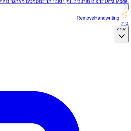
Ultra Model לדפים מורכבים. ניקוי טוב יותר למסמכים מאתגרים יותר.
RemoveHandwriting
בית
הסרה