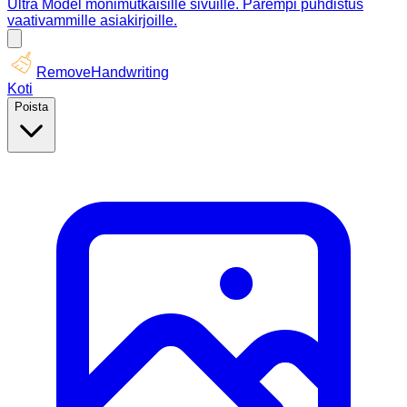
Ultra Model monimutkaisille sivuille. Parempi puhdistus
vaativammille asiakirjoille.
RemoveHandwriting
Koti
Poista