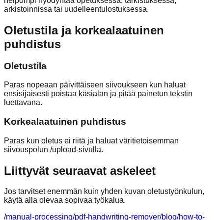
helpompi hyödyntää opetuksessa, tarkistuksessa,
arkistoinnissa tai uudelleentulostuksessa.
Oletustila ja korkealaatuinen
puhdistus
Oletustila
Paras nopeaan päivittäiseen siivoukseen kun haluat
ensisijaisesti poistaa käsialan ja pitää painetun tekstin
luettavana.
Korkealaatuinen puhdistus
Paras kun oletus ei riitä ja haluat väritietoisemman
siivouspolun /upload-sivulla.
Liittyvät seuraavat askeleet
Jos tarvitset enemmän kuin yhden kuvan oletustyönkulun,
käytä alla olevaa sopivaa työkalua.
/manual-processing
/pdf-handwriting-remover
/blog/how-to-