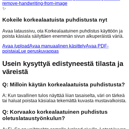
remove-handwriting-from-image
✨
Kokeile korkealaatuista puhdistusta nyt
Avaa lataussivu, ota Korkealaatuinen puhdistus käyttöön ja
poista käsiala säilyttäen enemmän sivun alkuperäistä väriä.
Avaa /upload
Avaa manuaalinen käsittely
Avaa PDF-
poistaja
Lue peruskuvaopas
Usein kysyttyä edistyneestä tilasta ja
väreistä
Q:
Milloin käytän korkealaatuista puhdistusta?
A:
Kun tavallinen tulos näyttää liian tasaiselta, väri on tärkeä
tai haluat poistaa käsialaa tekemättä kuvasta mustavalkoista.
Q:
Korvaako korkealaatuinen puhdistus
oletuslataustyönkulun?