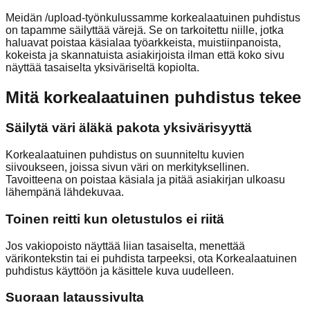
Meidän /upload-työnkulussamme korkealaatuinen puhdistus
on tapamme säilyttää värejä. Se on tarkoitettu niille, jotka
haluavat poistaa käsialaa työarkkeista, muistiinpanoista,
kokeista ja skannatuista asiakirjoista ilman että koko sivu
näyttää tasaiselta yksiväriseltä kopiolta.
Mitä korkealaatuinen puhdistus tekee
Säilytä väri äläkä pakota yksivärisyyttä
Korkealaatuinen puhdistus on suunniteltu kuvien
siivoukseen, joissa sivun väri on merkityksellinen.
Tavoitteena on poistaa käsiala ja pitää asiakirjan ulkoasu
lähempänä lähdekuvaa.
Toinen reitti kun oletustulos ei riitä
Jos vakiopoisto näyttää liian tasaiselta, menettää
värikontekstin tai ei puhdista tarpeeksi, ota Korkealaatuinen
puhdistus käyttöön ja käsittele kuva uudelleen.
Suoraan lataussivulta