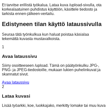
Et tarvitse erillistä työkalua. Lataa kuva /upload-sivulla, ota
korkealaatuinen puhdistus käyttöön, käsittele tiedosto ja
tarkista ennen-jälkeen-vertailu.
Edistyneen tilan käyttö lataussivulla
Seuraa tätä työnkulkua kun haluat poistaa käsialaa
tekemättä kuvasta mustavalkoista.
1
Avaa lataussivu
Siirry osoitteeseen /upload. Tämä on päätyönkulku JPG-,
PNG- ja JPEG-tiedostoille, mukaan lukien puhelinkuvat ja
skannatut sivut.
Avaa lataussivu
2
Lataa kuvasi
Lisää työarkki, koe, luokkajako, merkitty lomake tai muu kuva