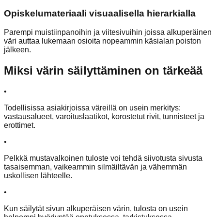
Opiskelumateriaali visuaalisella hierarkialla
Parempi muistiinpanoihin ja viitesivuihin joissa alkuperäinen
väri auttaa lukemaan osioita nopeammin käsialan poiston
jälkeen.
Miksi värin säilyttäminen on tärkeää
•
Todellisissa asiakirjoissa väreillä on usein merkitys:
vastausalueet, varoituslaatikot, korostetut rivit, tunnisteet ja
erottimet.
•
Pelkkä mustavalkoinen tuloste voi tehdä siivotusta sivusta
tasaisemman, vaikeammin silmäiltävän ja vähemmän
uskollisen lähteelle.
•
Kun säilytät sivun alkuperäisen värin, tulosta on usein