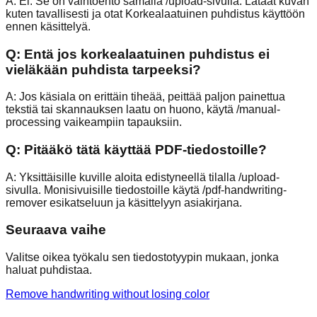
A:
Ei. Se on vaihtoehto samalla /upload-sivulla. Lataat kuvan
kuten tavallisesti ja otat Korkealaatuinen puhdistus käyttöön
ennen käsittelyä.
Q:
Entä jos korkealaatuinen puhdistus ei
vieläkään puhdista tarpeeksi?
A:
Jos käsiala on erittäin tiheää, peittää paljon painettua
tekstiä tai skannauksen laatu on huono, käytä /manual-
processing vaikeampiin tapauksiin.
Q:
Pitääkö tätä käyttää PDF-tiedostoille?
A:
Yksittäisille kuville aloita edistyneellä tilalla /upload-
sivulla. Monisivuisille tiedostoille käytä /pdf-handwriting-
remover esikatseluun ja käsittelyyn asiakirjana.
Seuraava vaihe
Valitse oikea työkalu sen tiedostotyypin mukaan, jonka
haluat puhdistaa.
Remove handwriting without losing color