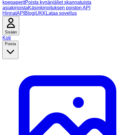
koepaperit
Poista kynänjäljet skannatuista
asiakirjoista
Käsinkirjoituksen poiston API
Hinnat
API
Blogi
UKK
Lataa sovellus
Sisään
Koti
Poista