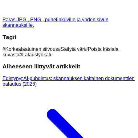
Paras JPG-, PNG-, puhelinkuville ja yhden sivun
skannauksille.
Tagit
#
Korkealaatuinen siivous
#
Säilytä väri
#
Poista käsiala
kuvasta
#
Lataustyökalu
Aiheeseen liittyvät artikkelit
Edistynyt AI-puhdistus: skannauksen kaltainen dokumenttien
palautus (2026)