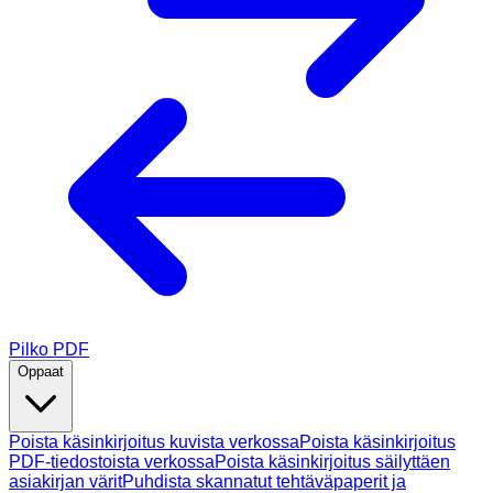
Pilko PDF
Oppaat
Poista käsinkirjoitus kuvista verkossa
Poista käsinkirjoitus
PDF-tiedostoista verkossa
Poista käsinkirjoitus säilyttäen
asiakirjan värit
Puhdista skannatut tehtäväpaperit ja