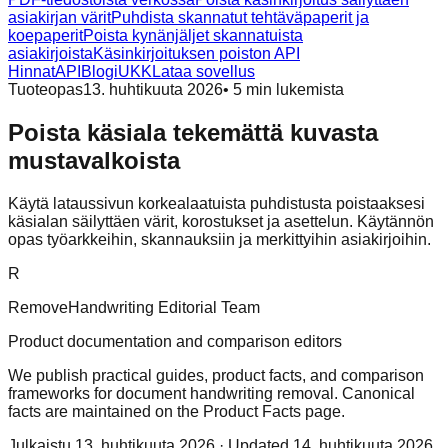
asiakirjan värit
Puhdista skannatut tehtäväpaperit ja
koepaperit
Poista kynänjäljet skannatuista
asiakirjoista
Käsinkirjoituksen poiston API
Hinnat
API
Blogi
UKK
Lataa sovellus
Tuoteopas
13. huhtikuuta 2026
•
5
min lukemista
Poista käsiala tekemättä kuvasta
mustavalkoista
Käytä lataussivun korkealaatuista puhdistusta poistaaksesi
käsialan säilyttäen värit, korostukset ja asettelun. Käytännön
opas työarkkeihin, skannauksiin ja merkittyihin asiakirjoihin.
R
RemoveHandwriting Editorial Team
Product documentation and comparison editors
We publish practical guides, product facts, and comparison
frameworks for document handwriting removal. Canonical
facts are maintained on the Product Facts page.
Julkaistu
13. huhtikuuta 2026
· Updated 14. huhtikuuta 2026