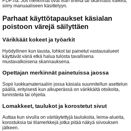
PDF:nä. Jos merkinnät ovat liian tiheitä tai skannaus vaikea,
siirry manuaaliseen käsittelyyn.
Parhaat käyttötapaukset käsialan
poistoon värejä säilyttäen
Värikkäät kokeet ja työarkit
Hyödyllinen kun tausta, lohkot tai painetut vastausalueet
käyttävät väriä etkä halua tulosta tavallisena
mustavalkoisena skannauksena.
Opettajan merkinnät painetuissa jaossa
Sopii luokkamateriaaliin jossa käsiala suunnitellun asettelun
päällä, erityisesti kun alkuperässä on värikkäitä otsikoita,
tunnisteita tai ohjeita.
Lomakkeet, taulukot ja korostetut sivut
Auttaa kun sivulla on väritäytettyjä taulukoita, leima-alueita,
korostuksia tai tilamerkkejä jotka pitää näkyä siivouksen
jälkeen.