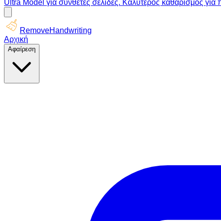
Ultra Model για σύνθετες σελίδες. Καλύτερος καθαρισμός για 
RemoveHandwriting
Αρχική
Αφαίρεση