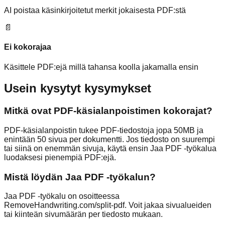
AI poistaa käsinkirjoitetut merkit jokaisesta PDF:stä
📄
Ei kokorajaa
Käsittele PDF:ejä millä tahansa koolla jakamalla ensin
Usein kysytyt kysymykset
Mitkä ovat PDF-käsialanpoistimen kokorajat?
PDF-käsialanpoistin tukee PDF-tiedostoja jopa 50MB ja
enintään 50 sivua per dokumentti. Jos tiedosto on suurempi
tai siinä on enemmän sivuja, käytä ensin Jaa PDF -työkalua
luodaksesi pienempiä PDF:ejä.
Mistä löydän Jaa PDF -työkalun?
Jaa PDF -työkalu on osoitteessa
RemoveHandwriting.com/split-pdf. Voit jakaa sivualueiden
tai kiinteän sivumäärän per tiedosto mukaan.