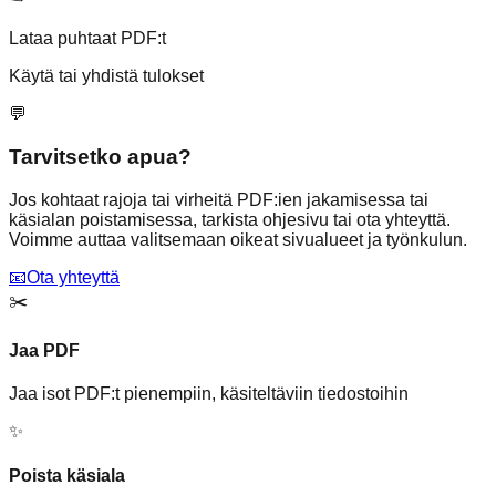
Lataa puhtaat PDF:t
Käytä tai yhdistä tulokset
💬
Tarvitsetko apua?
Jos kohtaat rajoja tai virheitä PDF:ien jakamisessa tai
käsialan poistamisessa, tarkista ohjesivu tai ota yhteyttä.
Voimme auttaa valitsemaan oikeat sivualueet ja työnkulun.
📧
Ota yhteyttä
✂️
Jaa PDF
Jaa isot PDF:t pienempiin, käsiteltäviin tiedostoihin
✨
Poista käsiala