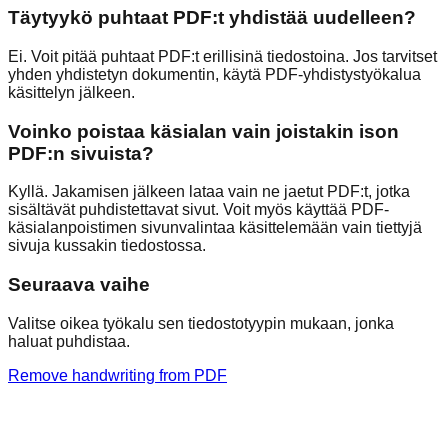
Täytyykö puhtaat PDF:t yhdistää uudelleen?
Ei. Voit pitää puhtaat PDF:t erillisinä tiedostoina. Jos tarvitset
yhden yhdistetyn dokumentin, käytä PDF-yhdistystyökalua
käsittelyn jälkeen.
Voinko poistaa käsialan vain joistakin ison
PDF:n sivuista?
Kyllä. Jakamisen jälkeen lataa vain ne jaetut PDF:t, jotka
sisältävät puhdistettavat sivut. Voit myös käyttää PDF-
käsialanpoistimen sivunvalintaa käsittelemään vain tiettyjä
sivuja kussakin tiedostossa.
Seuraava vaihe
Valitse oikea työkalu sen tiedostotyypin mukaan, jonka
haluat puhdistaa.
Remove handwriting from PDF