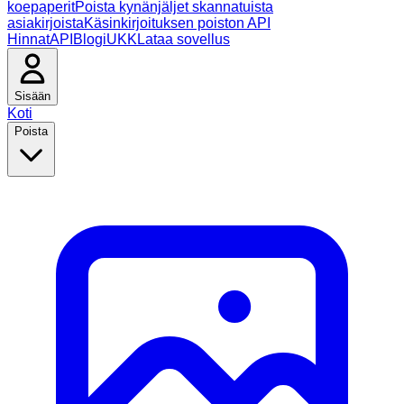
koepaperit
Poista kynänjäljet skannatuista
asiakirjoista
Käsinkirjoituksen poiston API
Hinnat
API
Blogi
UKK
Lataa sovellus
Sisään
Koti
Poista