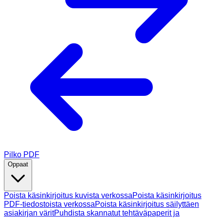
Pilko PDF
Oppaat
Poista käsinkirjoitus kuvista verkossa
Poista käsinkirjoitus
PDF-tiedostoista verkossa
Poista käsinkirjoitus säilyttäen
asiakirjan värit
Puhdista skannatut tehtäväpaperit ja