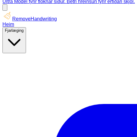
Ultra Model fyrir flóknar síður. Betri hreinsun fyrir erfiðari skjöl.
RemoveHandwriting
Heim
Fjarlæging