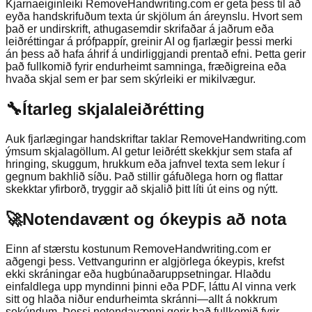
Kjarnaeiginleiki RemoveHandwriting.com er geta þess til að
eyða handskrifuðum texta úr skjölum án áreynslu. Hvort sem
það er undirskrift, athugasemdir skrifaðar á jaðrum eða
leiðréttingar á prófpappír, greinir AI og fjarlægir þessi merki
án þess að hafa áhrif á undirliggjandi prentað efni. Þetta gerir
það fullkomið fyrir endurheimt samninga, fræðigreina eða
hvaða skjal sem er þar sem skýrleiki er mikilvægur.
🔧
Ítarleg skjalaleiðrétting
Auk fjarlægingar handskriftar taklar RemoveHandwriting.com
ýmsum skjalagöllum. AI getur leiðrétt skekkjur sem stafa af
hringing, skuggum, hrukkum eða jafnvel texta sem lekur í
gegnum bakhlið síðu. Það stillir gáfuðlega horn og flattar
skekktar yfirborð, tryggir að skjalið þitt líti út eins og nýtt.
🚀
Notendavænt og ókeypis að nota
Einn af stærstu kostunum RemoveHandwriting.com er
aðgengi þess. Vettvangurinn er algjörlega ókeypis, krefst
ekki skráningar eða hugbúnaðaruppsetningar. Hlaðdu
einfaldlega upp myndinni þinni eða PDF, láttu AI vinna verk
sitt og hlaða niður endurheimta skránni—allt á nokkrum
sekúndum. Þessi notendavænni gerir það fullkomið fyrir