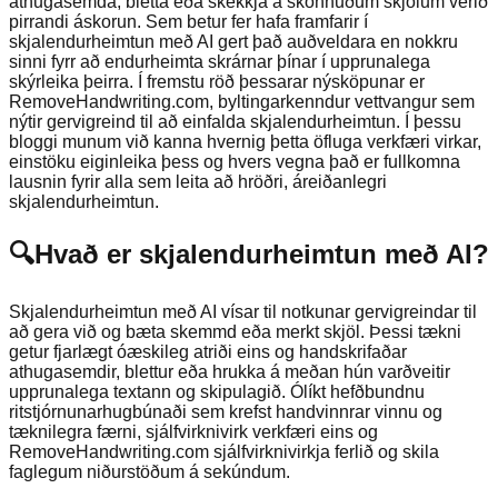
athugasemda, bletta eða skekkja á skönnuðum skjölum verið
pirrandi áskorun. Sem betur fer hafa framfarir í
skjalendurheimtun með AI gert það auðveldara en nokkru
sinni fyrr að endurheimta skrárnar þínar í upprunalega
skýrleika þeirra. Í fremstu röð þessarar nýsköpunar er
RemoveHandwriting.com, byltingarkenndur vettvangur sem
nýtir gervigreind til að einfalda skjalendurheimtun. Í þessu
bloggi munum við kanna hvernig þetta öfluga verkfæri virkar,
einstöku eiginleika þess og hvers vegna það er fullkomna
lausnin fyrir alla sem leita að hröðri, áreiðanlegri
skjalendurheimtun.
🔍
Hvað er skjalendurheimtun með AI?
Skjalendurheimtun með AI vísar til notkunar gervigreindar til
að gera við og bæta skemmd eða merkt skjöl. Þessi tækni
getur fjarlægt óæskileg atriði eins og handskrifaðar
athugasemdir, blettur eða hrukka á meðan hún varðveitir
upprunalega textann og skipulagið. Ólíkt hefðbundnu
ritstjórnunarhugbúnaði sem krefst handvinnrar vinnu og
tæknilegra færni, sjálfvirknivirk verkfæri eins og
RemoveHandwriting.com sjálfvirknivirkja ferlið og skila
faglegum niðurstöðum á sekúndum.