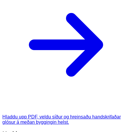
Hladdu upp PDF, veldu síður og hreinsaðu handskrifaðar
glósur á meðan byggingin helst.