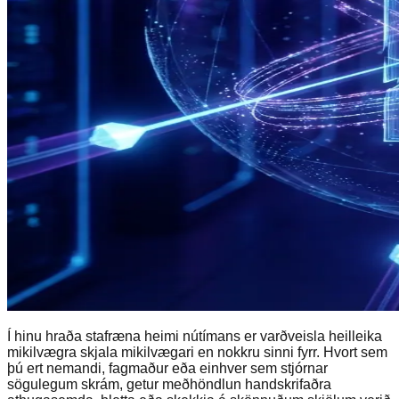
Í hinu hraða stafræna heimi nútímans er varðveisla heilleika
mikilvægra skjala mikilvægari en nokkru sinni fyrr. Hvort sem
þú ert nemandi, fagmaður eða einhver sem stjórnar
sögulegum skrám, getur meðhöndlun handskrifaðra