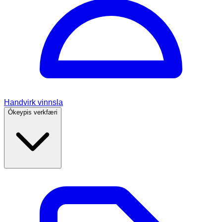
Handvirk vinnsla
Ókeypis verkfæri