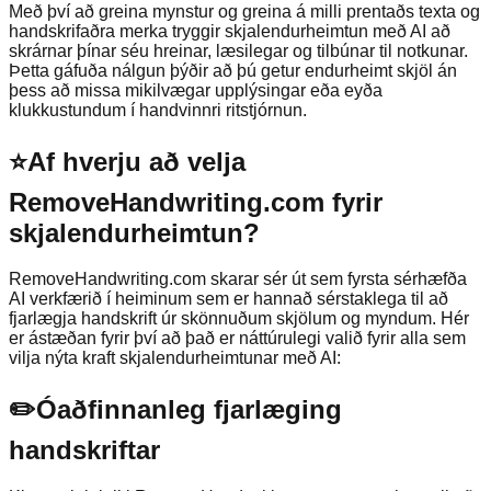
Með því að greina mynstur og greina á milli prentaðs texta og
handskrifaðra merka tryggir skjalendurheimtun með AI að
skrárnar þínar séu hreinar, læsilegar og tilbúnar til notkunar.
Þetta gáfuða nálgun þýðir að þú getur endurheimt skjöl án
þess að missa mikilvægar upplýsingar eða eyða
klukkustundum í handvinnri ritstjórnun.
⭐
Af hverju að velja
RemoveHandwriting.com fyrir
skjalendurheimtun?
RemoveHandwriting.com skarar sér út sem fyrsta sérhæfða
AI verkfærið í heiminum sem er hannað sérstaklega til að
fjarlægja handskrift úr skönnuðum skjölum og myndum. Hér
er ástæðan fyrir því að það er náttúrulegi valið fyrir alla sem
vilja nýta kraft skjalendurheimtunar með AI:
✏️
Óaðfinnanleg fjarlæging
handskriftar