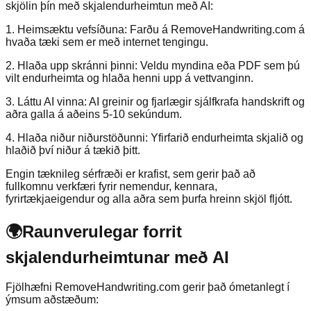
skjölin þín með skjalendurheimtun með AI:
1. Heimsæktu vefsíðuna: Farðu á RemoveHandwriting.com á
hvaða tæki sem er með internet tengingu.
2. Hlaða upp skránni þinni: Veldu myndina eða PDF sem þú
vilt endurheimta og hlaða henni upp á vettvanginn.
3. Láttu AI vinna: AI greinir og fjarlægir sjálfkrafa handskrift og
aðra galla á aðeins 5-10 sekúndum.
4. Hlaða niður niðurstöðunni: Yfirfarið endurheimta skjalið og
hlaðið því niður á tækið þitt.
Engin tæknileg sérfræði er krafist, sem gerir það að
fullkomnu verkfæri fyrir nemendur, kennara,
fyrirtækjaeigendur og alla aðra sem þurfa hreinn skjöl fljótt.
🌍
Raunverulegar forrit
skjalendurheimtunar með AI
Fjölhæfni RemoveHandwriting.com gerir það ómetanlegt í
ýmsum aðstæðum: