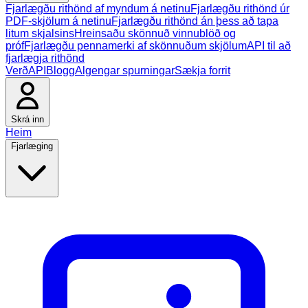
Fjarlægðu rithönd af myndum á netinu
Fjarlægðu rithönd úr
PDF-skjölum á netinu
Fjarlægðu rithönd án þess að tapa
litum skjalsins
Hreinsaðu skönnuð vinnublöð og
próf
Fjarlægðu pennamerki af skönnuðum skjölum
API til að
fjarlægja rithönd
Verð
API
Blogg
Algengar spurningar
Sækja forrit
Skrá inn
Heim
Fjarlæging