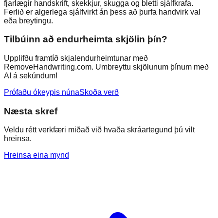
fjarlægir handskrift, skekkjur, skugga og bletti sjálfkrafa.
Ferlið er algerlega sjálfvirkt án þess að þurfa handvirk val
eða breytingu.
Tilbúinn að endurheimta skjölin þín?
Upplifðu framtíð skjalendurheimtunar með
RemoveHandwriting.com. Umbreyttu skjölunum þínum með
AI á sekúndum!
Prófaðu ókeypis núna
Skoða verð
Næsta skref
Veldu rétt verkfæri miðað við hvaða skráartegund þú vilt
hreinsa.
Hreinsa eina mynd