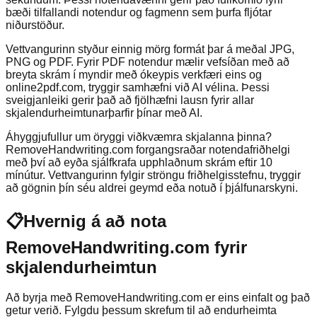
bæði tilfallandi notendur og fagmenn sem þurfa fljótar
niðurstöður.
Vettvangurinn styður einnig mörg formát þar á meðal JPG,
PNG og PDF. Fyrir PDF notendur mælir vefsíðan með að
breyta skrám í myndir með ókeypis verkfæri eins og
online2pdf.com, tryggir samhæfni við AI vélina. Þessi
sveigjanleiki gerir það að fjölhæfni lausn fyrir allar
skjalendurheimtunarþarfir þínar með AI.
Áhyggjufullur um öryggi viðkvæmra skjalanna þinna?
RemoveHandwriting.com forgangsraðar notendafriðhelgi
með því að eyða sjálfkrafa upphlaðnum skrám eftir 10
mínútur. Vettvangurinn fylgir ströngu friðhelgisstefnu, tryggir
að gögnin þín séu aldrei geymd eða notuð í þjálfunarskyni.
📋
Hvernig á að nota
RemoveHandwriting.com fyrir
skjalendurheimtun
Að byrja með RemoveHandwriting.com er eins einfalt og það
getur verið. Fylgdu þessum skrefum til að endurheimta