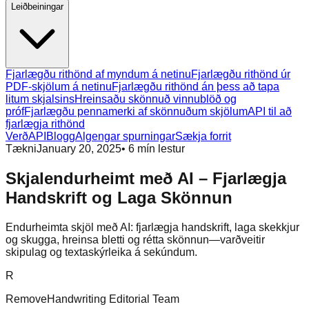
Leiðbeiningar
Fjarlægðu rithönd af myndum á netinu
Fjarlægðu rithönd úr
PDF-skjölum á netinu
Fjarlægðu rithönd án þess að tapa
litum skjalsins
Hreinsaðu skönnuð vinnublöð og
próf
Fjarlægðu pennamerki af skönnuðum skjölum
API til að
fjarlægja rithönd
Verð
API
Blogg
Algengar spurningar
Sækja forrit
Tækni
January 20, 2025
•
6
mín lestur
Skjalendurheimt með AI – Fjarlægja
Handskrift og Laga Skönnun
Endurheimta skjöl með AI: fjarlægja handskrift, laga skekkjur
og skugga, hreinsa bletti og rétta skönnun—varðveitir
skipulag og textaskýrleika á sekúndum.
R
RemoveHandwriting Editorial Team