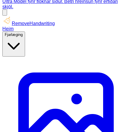
Ultra Model fyrir flóknar síður. Betri hreinsun fyrir erfiðari
skjöl.
RemoveHandwriting
Heim
Fjarlæging