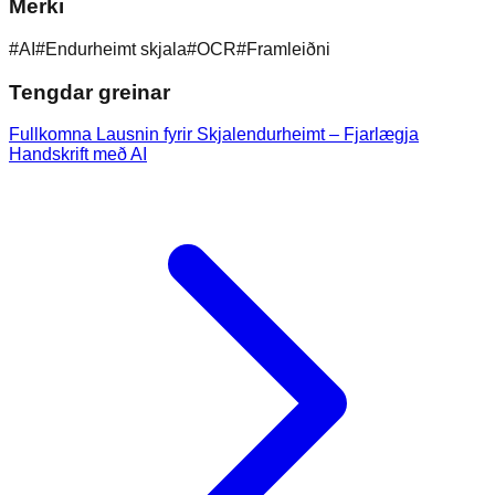
Merki
#
AI
#
Endurheimt skjala
#
OCR
#
Framleiðni
Tengdar greinar
Fullkomna Lausnin fyrir Skjalendurheimt – Fjarlægja
Handskrift með AI