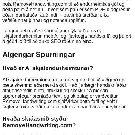
nota RemoveHandwriting.com til að endurheimta skjöl og
deila þeim á netinu—hvort sem það er sem PDF, bloggresur
eða niðurhalaðar auðlindir—bætir þú áreiðanleika
vefsíðunnar þinnar og notendaupplifun.
Tengdu þetta við stefnumótandi lykilorð eins og
'skjalendurheimtun með AI' og 'fjarlægja handskrift', og þú ert
á góðri leið til að auka SEO röðunina þína.
Algengar Spurningar
Hvað er AI skjalendurheimtunar?
AI skjalendurheimtunar notar gervigreind til að viðgerð og
bæta skemmd eða merkt skjöl. Það fjarlægir handskrifaðar
athugasemdir, bletti, hrukkur og skekkjur á meðan
upprunalegur prentaður texti og skipulag er varðveittur.
RemoveHandwriting.com sjálfvirkar þetta ferli og veitir
faglegar niðurstöður á sekúndum án handvirkar breytingar.
Hvaða skráasnið styður
RemoveHandwriting.com?