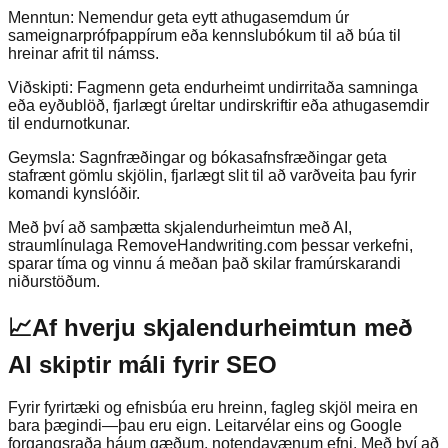
Menntun: Nemendur geta eytt athugasemdum úr
sameignarprófpappírum eða kennslubókum til að búa til
hreinar afrit til námss.
Viðskipti: Fagmenn geta endurheimt undirritaða samninga
eða eyðublöð, fjarlægt úreltar undirskriftir eða athugasemdir
til endurnotkunar.
Geymsla: Sagnfræðingar og bókasafnsfræðingar geta
stafrænt gömlu skjölin, fjarlægt slit til að varðveita þau fyrir
komandi kynslóðir.
Með því að samþætta skjalendurheimtun með AI,
straumlínulaga RemoveHandwriting.com þessar verkefni,
sparar tíma og vinnu á meðan það skilar framúrskarandi
niðurstöðum.
📈
Af hverju skjalendurheimtun með
AI skiptir máli fyrir SEO
Fyrir fyrirtæki og efnisbúa eru hreinn, fagleg skjöl meira en
bara þægindi—þau eru eign. Leitarvélar eins og Google
forgangsraða háum gæðum, notendavænum efni. Með því að