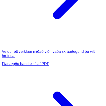
Veldu rétt verkfæri miðað við hvaða skráartegund þú vilt
hreinsa.
Fjarlægðu handskrift af PDF