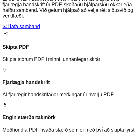
fjarlægja handskrift úr PDF, skoðaðu hjálparsíðu okkar eða
hafðu samband. Við getum hjálpað að velja rétt síðusvið og
verkflæði.
📧
Hafa samband
✂️
Skipta PDF
Skipta stórum PDF í minni, unnanlegar skrár
✨
Fjarlægja handskrift
AI fjarlægir handskrifaðar merkingar úr hverju PDF
📄
Engin stærðartakmörk
Meðhöndla PDF hvaða stærð sem er með því að skipta fyrst