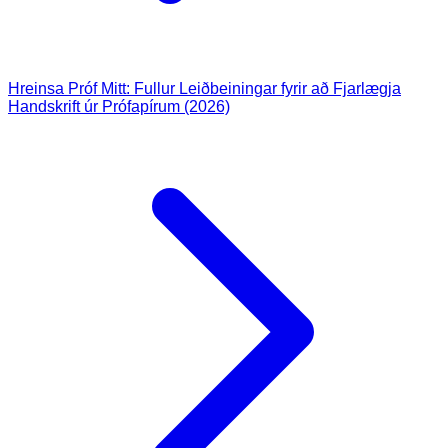
Hreinsa Próf Mitt: Fullur Leiðbeiningar fyrir að Fjarlægja
Handskrift úr Prófapírum (2026)