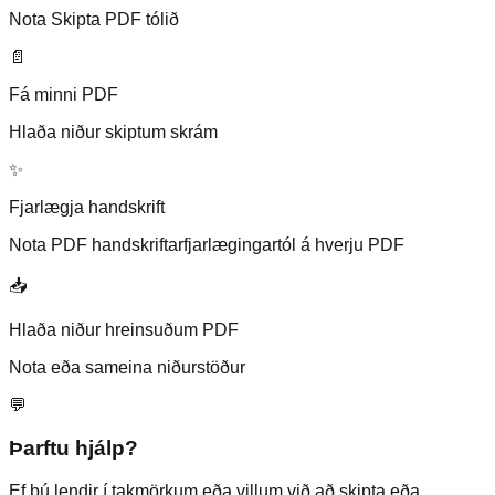
Nota Skipta PDF tólið
📄
Fá minni PDF
Hlaða niður skiptum skrám
✨
Fjarlægja handskrift
Nota PDF handskriftarfjarlægingartól á hverju PDF
📥
Hlaða niður hreinsuðum PDF
Nota eða sameina niðurstöður
💬
Þarftu hjálp?
Ef þú lendir í takmörkum eða villum við að skipta eða