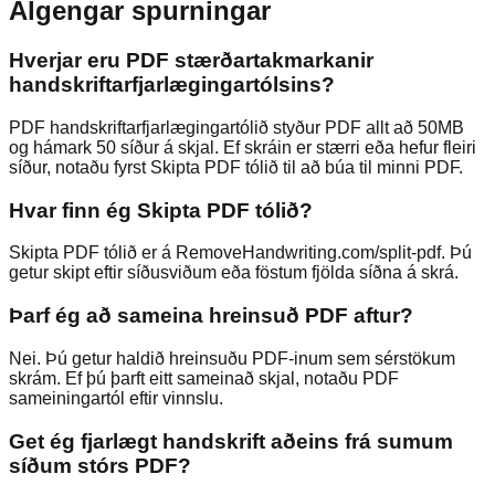
Algengar spurningar
Hverjar eru PDF stærðartakmarkanir
handskriftarfjarlægingartólsins?
PDF handskriftarfjarlægingartólið styður PDF allt að 50MB
og hámark 50 síður á skjal. Ef skráin er stærri eða hefur fleiri
síður, notaðu fyrst Skipta PDF tólið til að búa til minni PDF.
Hvar finn ég Skipta PDF tólið?
Skipta PDF tólið er á RemoveHandwriting.com/split-pdf. Þú
getur skipt eftir síðusviðum eða föstum fjölda síðna á skrá.
Þarf ég að sameina hreinsuð PDF aftur?
Nei. Þú getur haldið hreinsuðu PDF-inum sem sérstökum
skrám. Ef þú þarft eitt sameinað skjal, notaðu PDF
sameiningartól eftir vinnslu.
Get ég fjarlægt handskrift aðeins frá sumum
síðum stórs PDF?