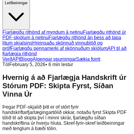
Leiðbeiningar
Fjarlægðu rithönd af myndum á netinu
Fjarlægðu rithönd úr
PDF-skjölum á netinu
Fjarlægðu rithönd án þess að tapa
litum skjalsins
Hreinsaðu skönnuð vinnublöð og
próf
Fjarlægðu pennamerki af skönnuðum skjölum
API til að
fjarlægja rithönd
Verð
API
Blogg
Algengar spurningar
Sækja forrit
Tól
February 5, 2026
•
6
mín lestur
Hvernig á að Fjarlægja Handskrift úr
Stórum PDF: Skipta Fyrst, Síðan
Vinna Úr
Þegar PDF-skjalið þitt er of stórt fyrir
handskriftarfjarlægingartólið okkar, notaðu fyrst Skipta PDF
tólið til að skipta því í minni skrár, fjarlægðu síðan
handskriftina úr hverju hluta. Skref-fyrir-skref leiðbeiningar
með tenglum á bæði tólin.