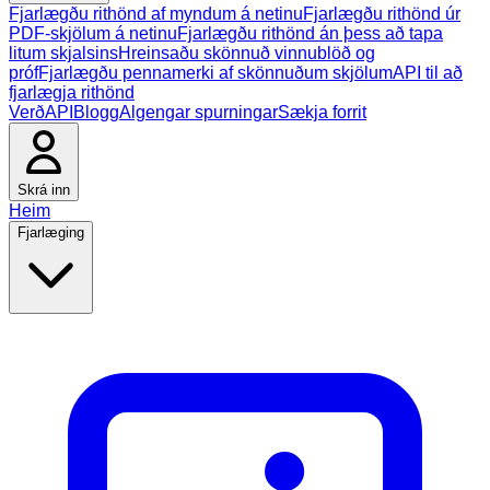
Fjarlægðu rithönd af myndum á netinu
Fjarlægðu rithönd úr
PDF-skjölum á netinu
Fjarlægðu rithönd án þess að tapa
litum skjalsins
Hreinsaðu skönnuð vinnublöð og
próf
Fjarlægðu pennamerki af skönnuðum skjölum
API til að
fjarlægja rithönd
Verð
API
Blogg
Algengar spurningar
Sækja forrit
Skrá inn
Heim
Fjarlæging