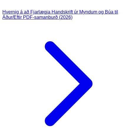
Hvernig á að Fjarlægja Handskrift úr Myndum og Búa til
Áður/Eftir PDF-samanburð (2026)