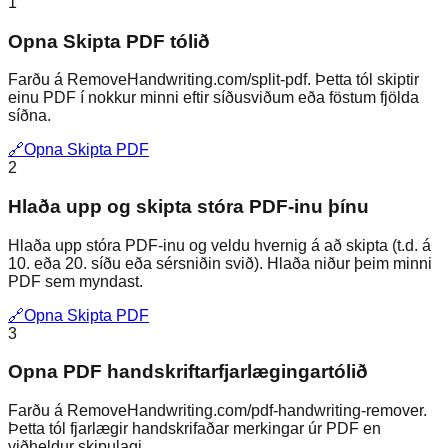
1
Opna Skipta PDF tólið
Farðu á RemoveHandwriting.com/split-pdf. Þetta tól skiptir
einu PDF í nokkur minni eftir síðusviðum eða föstum fjölda
síðna.
🔗
Opna Skipta PDF
2
Hlaða upp og skipta stóra PDF-inu þínu
Hlaða upp stóra PDF-inu og veldu hvernig á að skipta (t.d. á
10. eða 20. síðu eða sérsniðin svið). Hlaða niður þeim minni
PDF sem myndast.
🔗
Opna Skipta PDF
3
Opna PDF handskriftarfjarlægingartólið
Farðu á RemoveHandwriting.com/pdf-handwriting-remover.
Þetta tól fjarlægir handskrifaðar merkingar úr PDF en
viðheldur skipulagi.