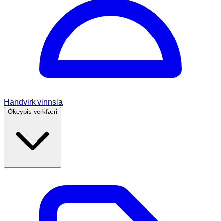
Handvirk vinnsla
Ókeypis verkfæri