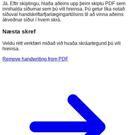
Já. Eftir skiptingu, hlaða aðeins upp þeim skiptu PDF sem
innihalda síðurnar sem þú vilt hreinsa. Þú getur líka notað
síðuval handskriftarfjarlægingartólsins til að vinna aðeins
ákveðnar síður í hverri skrá.
Næsta skref
Veldu rétt verkfæri miðað við hvaða skráartegund þú vilt
hreinsa.
Remove handwriting from PDF