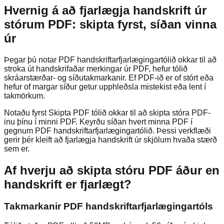
Hvernig á að fjarlægja handskrift úr
stórum PDF: skipta fyrst, síðan vinna
úr
Þegar þú notar PDF handskriftarfjarlægingartólið okkar til að
stroka út handskrifaðar merkingar úr PDF, hefur tólið
skráarstærðar- og síðutakmarkanir. Ef PDF-ið er of stórt eða
hefur of margar síður getur upphleðsla mistekist eða lent í
takmörkum.
Notaðu fyrst Skipta PDF tólið okkar til að skipta stóra PDF-
inu þínu í minni PDF. Keyrðu síðan hvert minna PDF í
gegnum PDF handskriftarfjarlægingartólið. Þessi verkflæði
gerir þér kleift að fjarlægja handskrift úr skjölum hvaða stærð
sem er.
Af hverju að skipta stóru PDF áður en
handskrift er fjarlægt?
Takmarkanir PDF handskriftarfjarlægingartóls