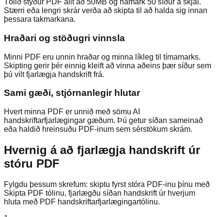
Tólið styður PDF allt að 50MB og hámark 50 síður á skjal.
Stærri eða lengri skrár verða að skipta til að halda sig innan
þessara takmarkana.
Hraðari og stöðugri vinnsla
Minni PDF eru unnin hraðar og minna líkleg til tímamarks.
Skipting gerir þér einnig kleift að vinna aðeins þær síður sem
þú vilt fjarlægja handskrift frá.
Sami gæði, stjórnanlegir hlutar
Hvert minna PDF er unnið með sömu AI
handskriftarfjarlægingar gæðum. Þú getur síðan sameinað
eða haldið hreinsuðu PDF-inum sem sérstökum skrám.
Hvernig á að fjarlægja handskrift úr
stóru PDF
Fylgdu þessum skrefum: skiptu fyrst stóra PDF-inu þínu með
Skipta PDF tólinu, fjarlægðu síðan handskrift úr hverjum
hluta með PDF handskriftarfjarlægingartólinu.