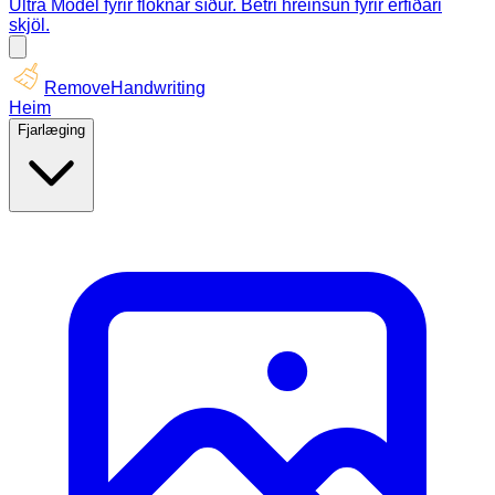
Ultra Model fyrir flóknar síður. Betri hreinsun fyrir erfiðari
skjöl.
RemoveHandwriting
Heim
Fjarlæging