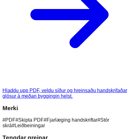
Hladdu upp PDF, veldu síður og hreinsaðu handskrifaðar
glósur á meðan byggingin helst.
Merki
#
PDF
#
Skipta PDF
#
Fjarlæging handskriftar
#
Stór
skrá
#
Leiðbeiningar
Tengdar greinar