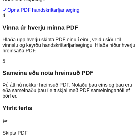
🔗
Opna PDF handskriftarfjarlæging
4
Vinna úr hverju minna PDF
Hlaða upp hverju skipta PDF einu í einu, veldu síður til
vinnslu og keyrðu handskriftarfjarlægingu. Hlaða niður hverju
hreinsaða PDF.
5
Sameina eða nota hreinsuð PDF
Þú átt nú nokkur hreinsuð PDF. Notaðu þau eins og þau eru
eða sameinaðu þau í eitt skjal með PDF sameiningartóli ef
þörf er.
Yfirlit ferlis
✂️
Skipta PDF